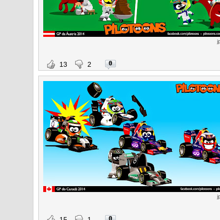
j
0
13
2
j
0
15
1