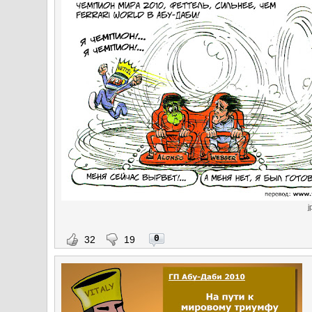
j
0
32
19