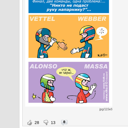
jpg/115кб
0
28
13