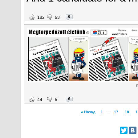
0
182
53
j
0
44
5
« Назад
1
…
17
18
1