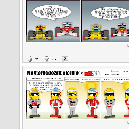
j
0
89
25
j