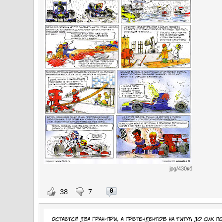
jpg/430кб
0
38
7