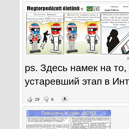
j
ps. Здесь намек на то,
устаревший этап в Инт
0
19
6