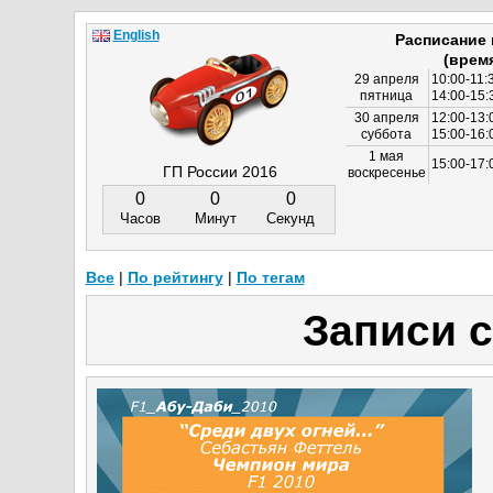
English
Расписание
(врем
29 апреля
10:00-11:
пятница
14:00-15:
30 апреля
12:00-13:
суббота
15:00-16
1 мая
15:00-17:
ГП России 2016
воскресенье
0
0
0
Часов
Минут
Секунд
Все
|
По рейтингу
|
По тегам
Записи с