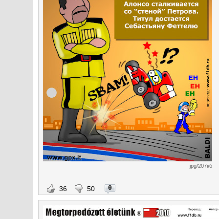
jpg/207кб
0
36
50