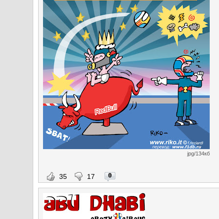
jpg/134кб
0
35
17