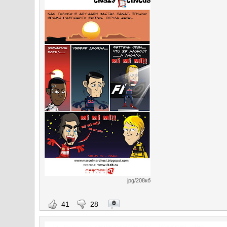
jpg/208кб
0
41
28