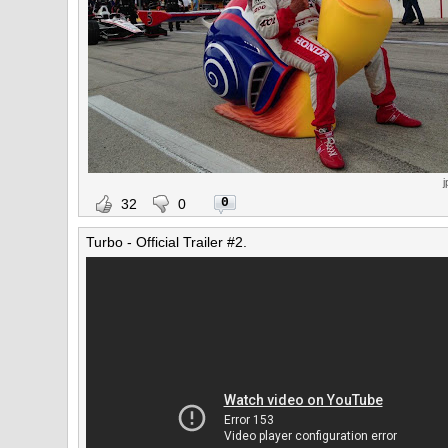
j
0
32
0
Turbo - Official Trailer #2.