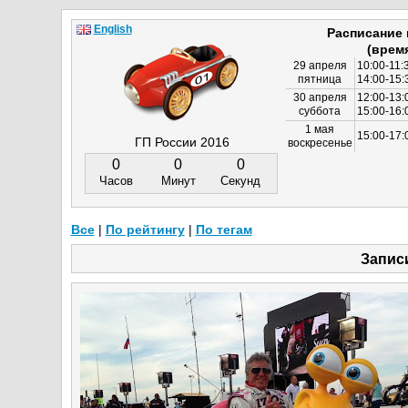
English
Расписание
(врем
29 апреля
10:00-11:
пятница
14:00-15:
30 апреля
12:00-13:
суббота
15:00-16
1 мая
15:00-17:
ГП России 2016
воскресенье
0
0
0
Часов
Минут
Секунд
Все
|
По рейтингу
|
По тегам
Записи