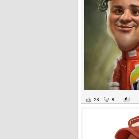
0
28
8