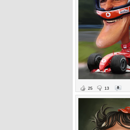
0
25
13