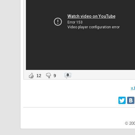
0
12
9
« 
© 200