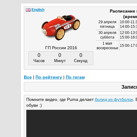
English
Расписание
(врем
29 апреля
10:00-11:
пятница
14:00-15:
30 апреля
12:00-13:
суббота
15:00-16
1 мая
15:00-17:
ГП России 2016
воскресенье
0
0
0
Часов
Минут
Секунд
Все
|
По рейтингу
|
По тегам
Запис
Помните видео, где Puma делает
болид из футболок
.
обуви :)