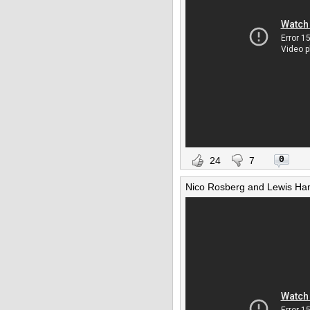
0
24
7
Nico Rosberg and Lewis Hami