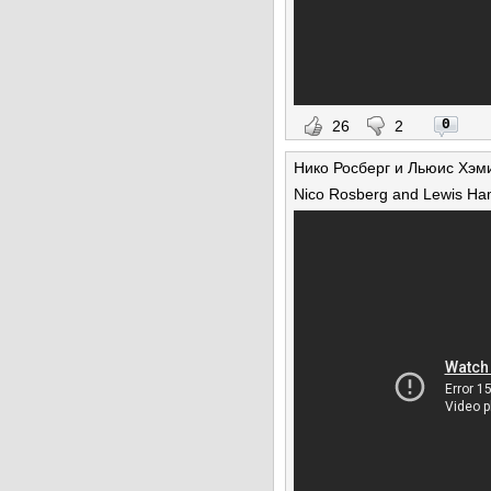
0
26
2
Нико Росберг и Льюис Хэм
Nico Rosberg and Lewis Hamil