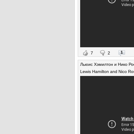
1
7
2
Льюис Хэмилтон и Нико Ро
Lewis Hamilton and Nico Rosb