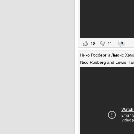
0
18
11
Нико Росберг и Льюис Хэм
Nico Rosberg and Lewis Hamil