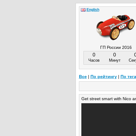
English
ГП России 2016
0
0
Часов
Минут
Сек
Все
|
По рейтингу
|
По тег
Get street smart with Nico a