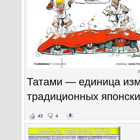
j
Татами — единица из
традиционных японски
0
43
4