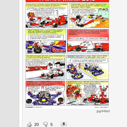
jpg/448кб
0
20
5