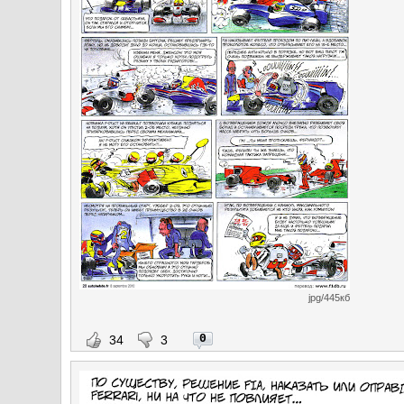
jpg/445кб
0
34
3