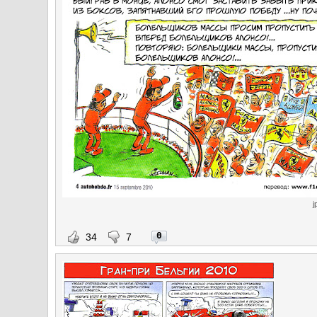
j
0
34
7