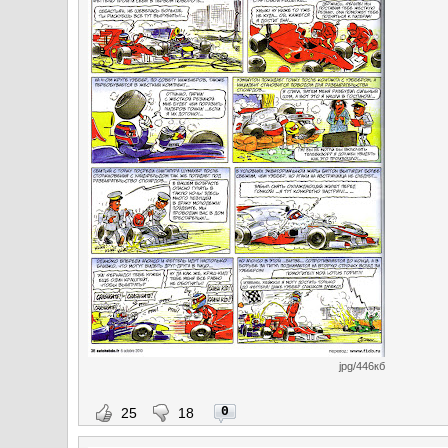
jpg/446кб
0
25
18