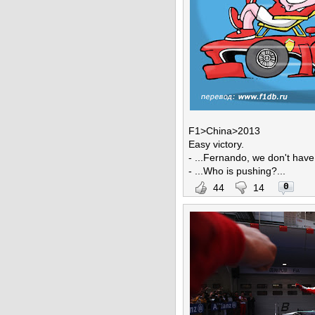
F1>China>2013
Easy victory.
- ...Fernando, we don't have
- ...Who is pushing?...
0
44
14