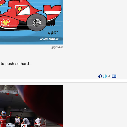
jpg/94кб
 to push so hard...