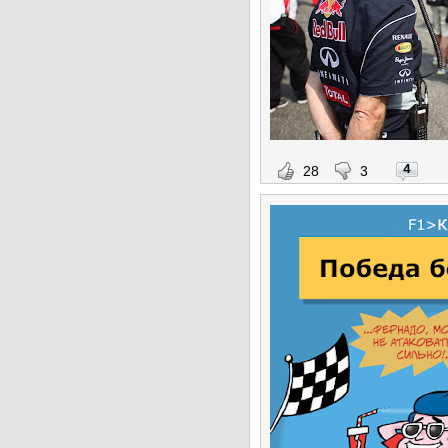
4
28
3