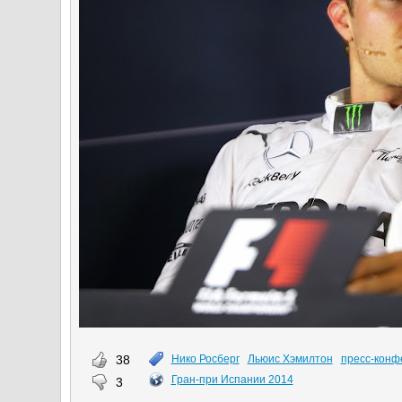
38
Нико Росберг
Льюис Хэмилтон
пресс-конф
Гран-при Испании 2014
3