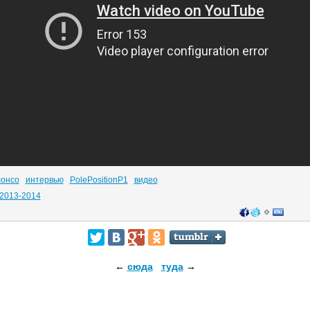
лонсо
интервью
PolePositionP1
видео
2013-2014
←
сюда
туда
→