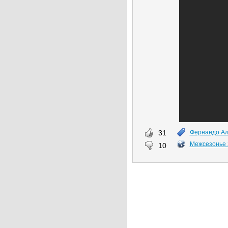
31
Фернандо А
Межсезонье 
10