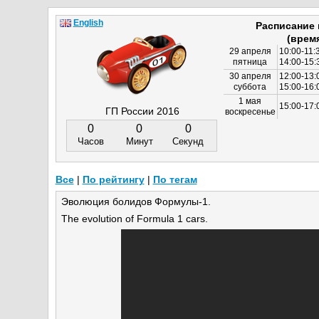
English
Расписание
(врем
29 апреля
10:00-11:
пятница
14:00-15:
30 апреля
12:00-13:
суббота
15:00-16
1 мая
15:00-17:
ГП России 2016
воскресенье
0
0
0
Часов
Минут
Секунд
Все
|
По рейтингу
|
По тегам
Эволюция болидов Формулы-1.
The evolution of Formula 1 cars.