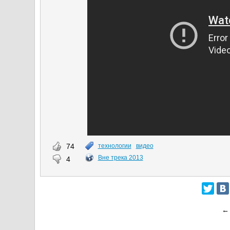
74
технологии
видео
Вне трека 2013
4