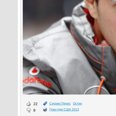
22
Серхио Перес
Остин
Гран-при США 2013
8