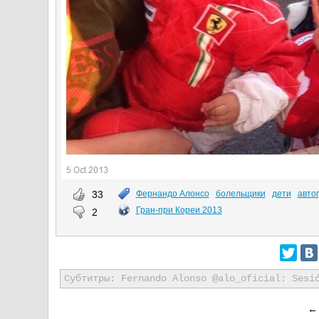
33
Фернандо Алонсо
болельщики
дети
авто
Гран-при Кореи 2013
2
Субтитры: Fernando Alonso @alo_oficial: Sesi