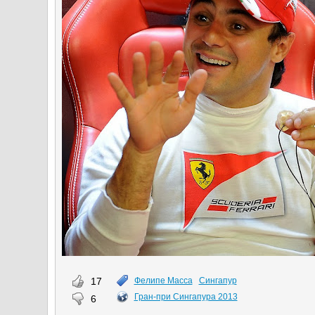
17
Фелипе Масса
Сингапур
Гран-при Сингапура 2013
6