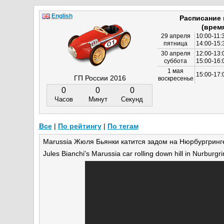
English
Расписание
(врем
29 апреля
10:00-11:
пятница
14:00-15:
30 апреля
12:00-13:
суббота
15:00-16
1 мая
15:00-17:
ГП России 2016
воскресенье
0
0
0
Часов
Минут
Секунд
Все
|
По рейтингу
|
По тегам
Marussia Жюля Бьянки катится задом на Нюрбургринг
Jules Bianchi's Marussia car rolling down hill in Nurburgri