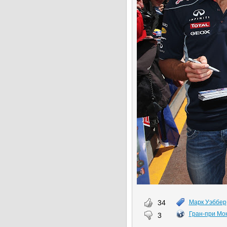
34
Марк Уэббер
Гран-при Мо
3