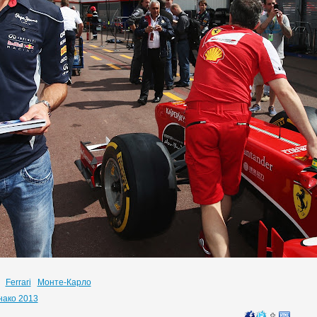
Ferrari
Монте-Карло
нако 2013