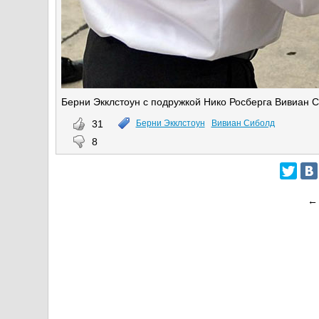
Берни Экклстоун с подружкой Нико Росберга Вивиан С
31
Берни Экклстоун
Вивиан Сиболд
8