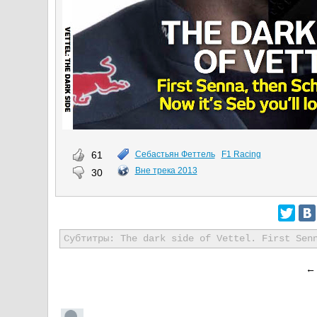
61
Себастьян Феттель
F1 Racing
Вне трека 2013
30
Субтитры: The dark side of Vettel. First Sen