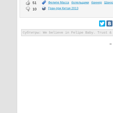
51
Фелипе Масса
болельщики
баннер
Шанх
Гран-при Китая 2013
10
Субтитры: We believe in Felipe Baby. Trust &