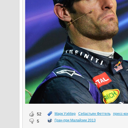
52
Марк Уэббер
Себастьян Феттель
пресс-к
Гран-при Малайзии 2013
5