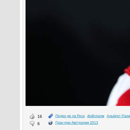
16
Педро де ла Роса
фэйспалм
Альберт-Парк
Гран-при Австралии 2013
6