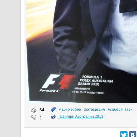
64
Марк Уэббер
фотосессия
Альберт-Парк
Гран-при Австралии 2013
4