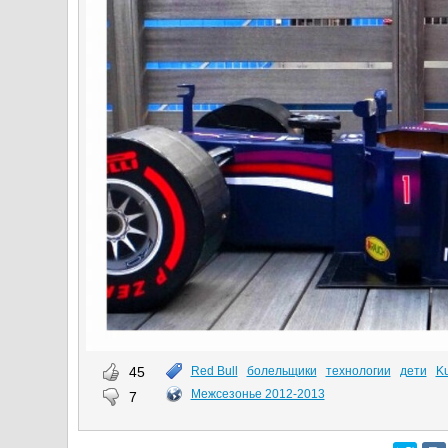
45
Red Bull
болельщики
технологии
дети
K
Межсезонье 2012-2013
7