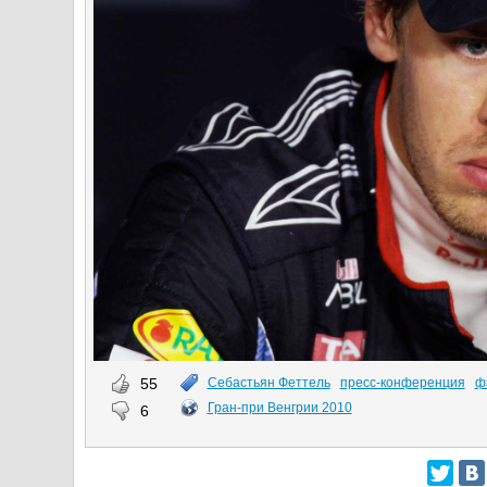
55
Себастьян Феттель
пресс-конференция
ф
Гран-при Венгрии 2010
6