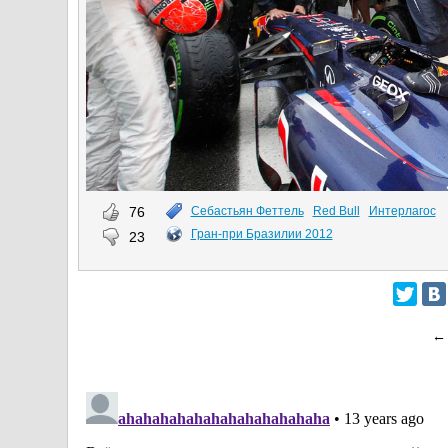
76
Себастьян Феттель
Red Bull
Интерлагос
Гран-при Бразилии 2012
23