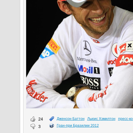
24
Дженсон Баттон
Льюис Хэмилтон
пресс-к
Гран-при Бразилии 2012
3