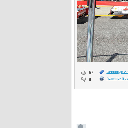
67
Фернандо А
Гран-при Бр
8