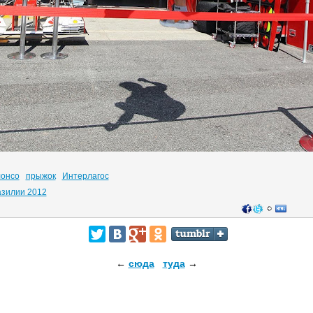
лонсо
прыжок
Интерлагос
азилии 2012
←
сюда
туда
→