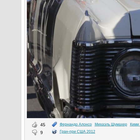
45
Фернандо Алонсо
Михаэль Шумахер
Кими
Гран-при США 2012
9