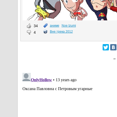
34
аниме
Noe Izumi
Вне трека 2012
4