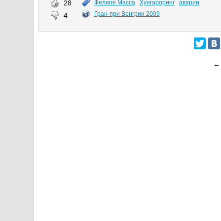
28
Фелипе Масса
Хунгароринг
аварии
Гран-при Венгрии 2009
4