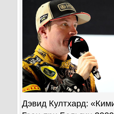
Дэвид Култхард: «Кими