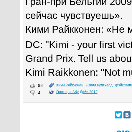
Гран-при Бельгии 2009
сейчас чувствуешь».
Кими Райкконен: «Не м
DC: "Kimi - your first vi
Grand Prix. Tell us abou
Kimi Raikkonen: "Not mu
98
Кими Райкконен
Дэвид Култхард
фэйспал
Гран-при Абу-Даби 2012
4