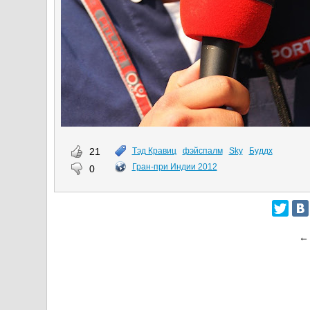
21
Тэд Кравиц
фэйспалм
Sky
Буддх
Гран-при Индии 2012
0