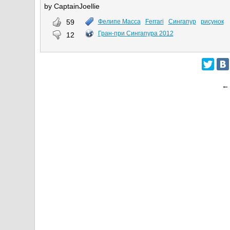
by CaptainJoellie
59
Фелипе Масса
Ferrari
Сингапур
рисунок
Гран-при Сингапура 2012
12