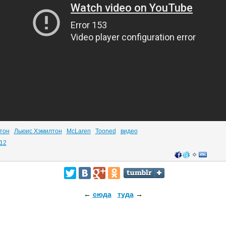
тон
Льюис Хэмилтон
McLaren
Tooned
видео
12
←
сюда
туда
→