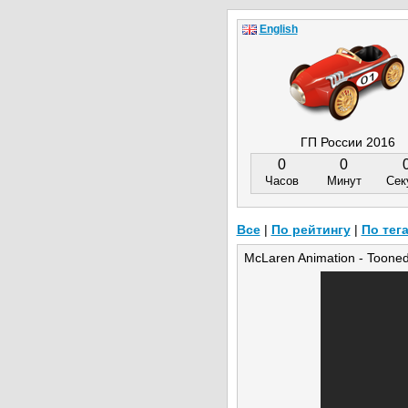
English
ГП России 2016
0
0
Часов
Минут
Сек
Все
|
По рейтингу
|
По тег
McLaren Animation - Tooned 