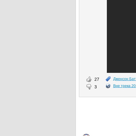
27
Дженсон Бат
Вне трека 20
3