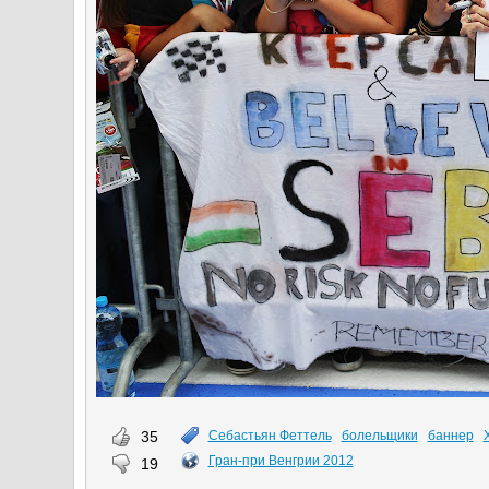
35
Себастьян Феттель
болельщики
баннер
Гран-при Венгрии 2012
19