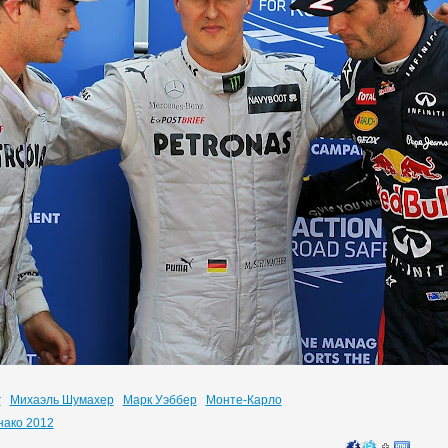
г
Михаэль Шумахер
Марк Уэббер
Монте-Карло
нако 2012