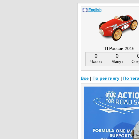
English
ГП России 2016
0
0
Часов
Минут
Сек
Все
|
По рейтингу
|
По тег