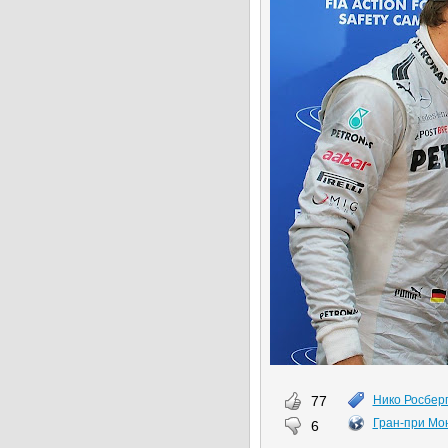
77
Нико Росбер
Гран-при Мо
6