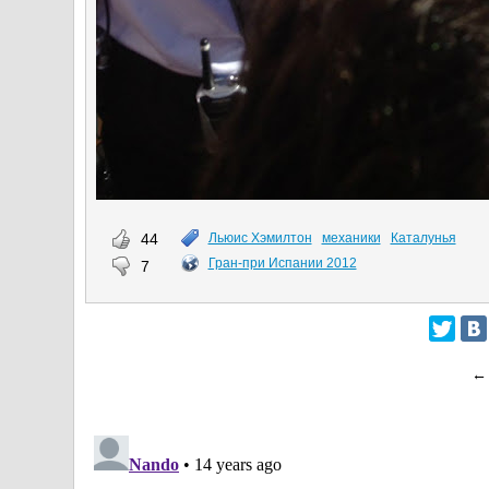
44
Льюис Хэмилтон
механики
Каталунья
Гран-при Испании 2012
7