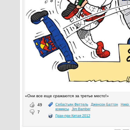
«Они все еще сражаются за третье место!»
49
Себастьян Феттель
Дженсон Баттон
Нико 
комиксы
Jim Bamber
7
Гран-при Китая 2012