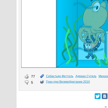
77
Себастьян Феттель
Адриан Сутиль
Михаэ
Гран-при Великобритании 2010
5