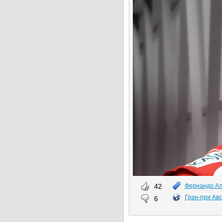
42
Фернандо А
Гран-при Ав
6