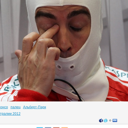
лонсо
палец
Альберт-Парк
стралии 2012