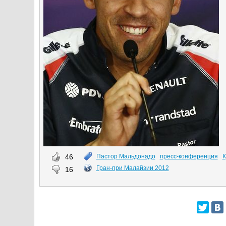
46
Пастор Мальдонадо
пресс-конференция
К
Гран-при Малайзии 2012
16