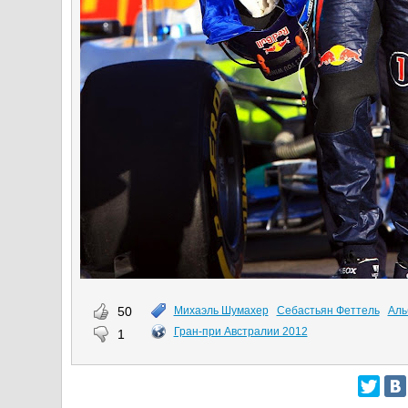
50
Михаэль Шумахер
Себастьян Феттель
Аль
Гран-при Австралии 2012
1