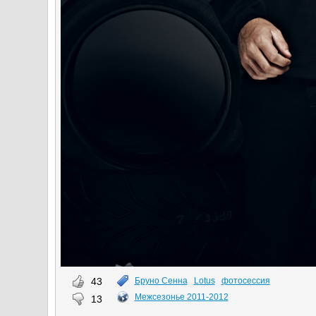
43
Бруно Сенна
Lotus
фотосессия
Межсезонье 2011-2012
13