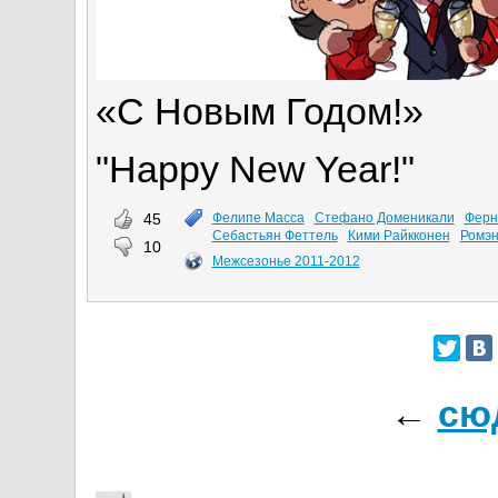
«С Новым Годом!»
"Happy New Year!"
45
Фелипе Масса
Стефано Доменикали
Ферн
Себастьян Феттель
Кими Райкконен
Ромэн
10
Межсезонье 2011-2012
←
сю