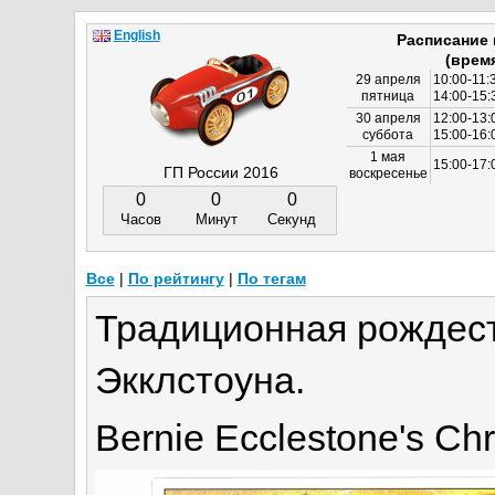
English
Расписание
(врем
29 апреля
10:00-11:
пятница
14:00-15:
30 апреля
12:00-13:
суббота
15:00-16
1 мая
15:00-17:
ГП России 2016
воскресенье
0
0
0
Часов
Минут
Секунд
Все
|
По рейтингу
|
По тегам
Традиционная рождест
Экклстоуна.
Bernie Ecclestone's Ch