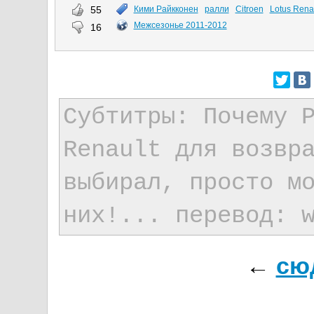
55
Кими Райкконен
ралли
Citroen
Lotus Rena
Межсезонье 2011-2012
16
Субтитры: Почему 
Renault для возвр
выбирал, просто м
них!... перевод: 
←
сю