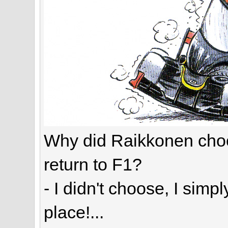
Why did Raikkonen choo
return to F1?
- I didn't choose, I simpl
place!...