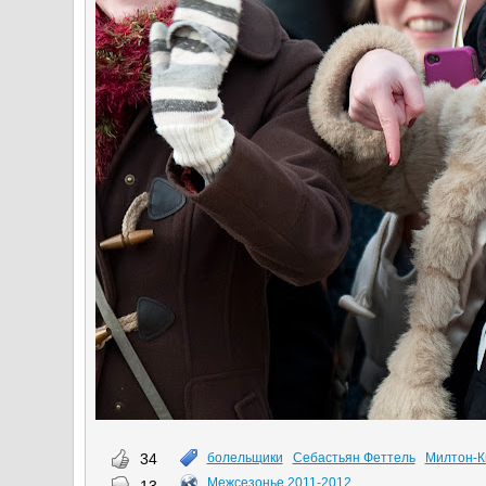
34
болельщики
Себастьян Феттель
Милтон-К
Межсезонье 2011-2012