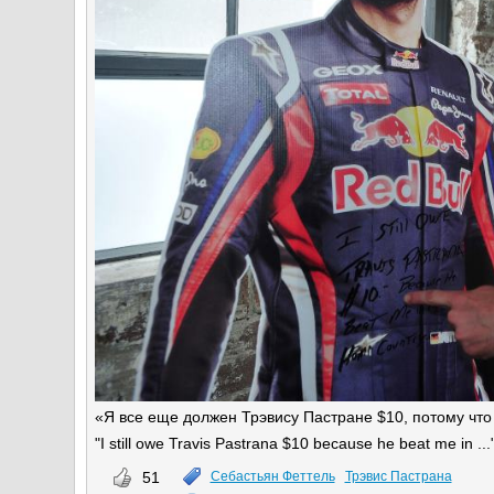
«Я все еще должен Трэвису Пастране $10, потому что 
"I still owe Travis Pastrana $10 because he beat me in ...
51
Себастьян Феттель
Трэвис Пастрана