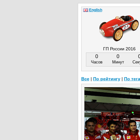
English
ГП России 2016
0
0
Часов
Минут
Сек
Все
|
По рейтингу
|
По тег