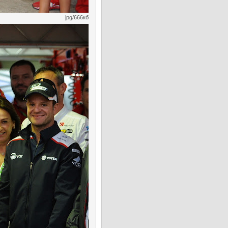
jpg/666кб