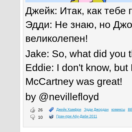
Джейк: Итак, как тебе 
Эдди: Не знаю, но Дж
великолепен!
Jake: So, what did you t
Eddie: I don't know, but
McCartney was great!
by @nevillefloyd
26
Джейк Хамфри
Эдди Джордан
комиксы
B
Гран-при Абу-Даби 2011
10